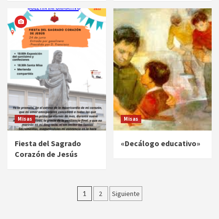
Misas
Misas
Fiesta del Sagrado
«Decálogo educativo»
Corazón de Jesús
Paginación
1
2
Siguiente
de