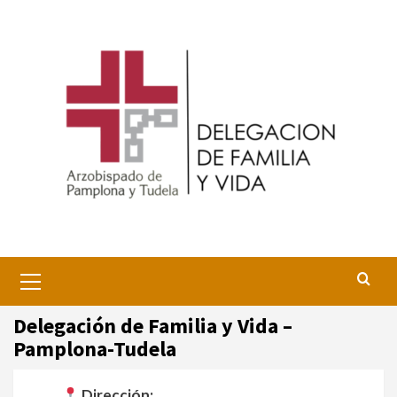
Saltar
al
contenido
Menú
primario
Delegación de Familia y Vida –
Pamplona-Tudela
Dirección: