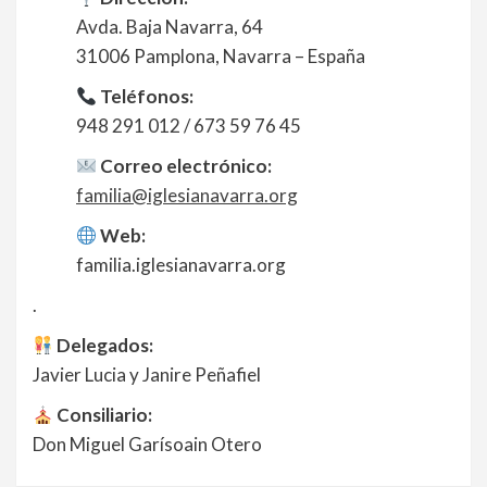
Avda. Baja Navarra, 64
31006 Pamplona, Navarra – España
Teléfonos:
948 291 012 / 673 59 76 45
Correo electrónico:
familia@iglesianavarra.org
Web:
familia.iglesianavarra.org
.
Delegados:
Javier Lucia y Janire Peñafiel
Consiliario:
Don Miguel Garísoain Otero